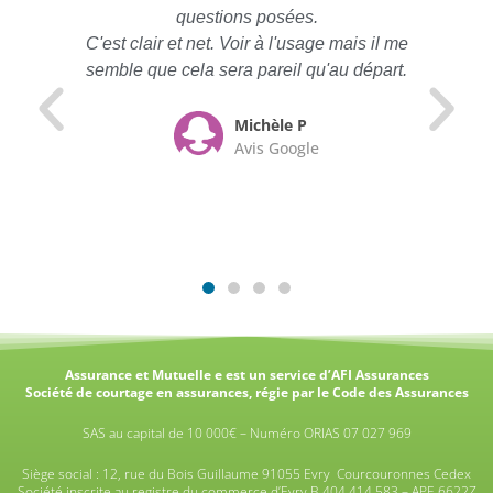
questions posées.
C'est clair et net. Voir à l'usage mais il me
semble que cela sera pareil qu'au départ.
Michèle P
Avis Google
Assurance et Mutuelle e est un service d’AFI Assurances
Société de courtage en assurances, régie par le Code des Assurances
SAS au capital de 10 000€ – Numéro ORIAS 07 027 969
Siège social : 12, rue du Bois Guillaume 91055 Evry Courcouronnes Cedex
Société inscrite au registre du commerce d’Evry B 404 414 583 – APE 6622Z