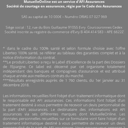
MutuelleOnline est un service d’AFI Assurances
Société de courtage en assurances, régie par le Code des Assurances
SAS au capital de 10 000€ – Numéro ORIAS 07 027 969
Siège social : 12, rue du Bois Guillaume 91055 Evry Courcouronnes Cedex
Société inscrite au registre du commerce d’Evry B 404 414 583 – APE 6622Z
* dans le cadre du 100% santé et selon formule choisie avec l’offre
Liberteo 100% santé, se référer au tableau des garanties complet et à la
notice d’information du contrat.
**
Le produit Liberteo a reçu le Label d’Excellence de la part des Dossiers
de l’Epargne. Ce label est décerné par cet organisme totalement
indépendant des banques et compagnies d’assurance et est attribué
chaque année aux meilleurs contrats du marché.
*
**Résultats enregistrés auprès de 1 760 clients, du 1er janvier au 31
décembre 2018.
Les informations recueillies font l’objet d’un traitement informatique dont
le responsable est AFI assurances. Ces informations font l’objet d’un
traitement destiné à vous permettre de recevoir un devis personnalisé de
la part d’AFI assurances. Le destinataire des informations est AFI
assurances via ses différentes marques dont MutuelleOnline. Les
données personnelles recueillies sur ce formulaire vont faire l’objet d’un
traitement informatique destiné à vous permettre de recevoir un devis
personnalisé de la part de AFI assurances. Vous pouvez vous opposer à