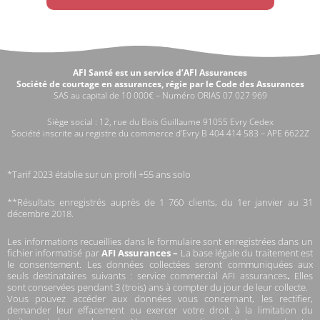
AFI Santé est un service d’AFI Assurances
Société de courtage en assurances, régie par le Code des Assurances
SAS au capital de 10 000€ – Numéro ORIAS 07 027 969
Siège social : 12, rue du Bois Guillaume 91055 Evry Cedex
Société inscrite au registre du commerce d’Evry B 404 414 583 – APE 6622Z
*Tarif 2023 établie sur un profil +55 ans solo
**Résultats enregistrés auprès de 1 760 clients, du 1er janvier au 31
décembre 2018.
Les informations recueillies dans le formulaire sont enregistrées dans un
fichier informatisé par
AFI Assurances –
La base légale du traitement est
le consentement. Les données collectées seront communiquées aux
seuls destinataires suivants : service commercial AFI assurances
.
Elles
sont conservées pendant 3 (trois) ans à compter du jour de leur collecte.
Vous pouvez accéder aux données vous concernant, les rectifier,
demander leur effacement ou exercer votre droit à la limitation du