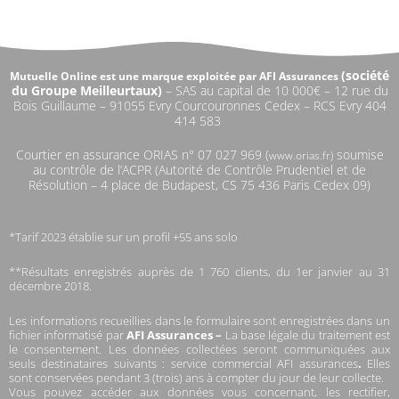
(
société
Mutuelle Online est une marque exploitée par AFI Assurances
du Groupe Meilleurtaux)
–
SAS au capital de 10 000€ –
12 rue du
Bois Guillaume – 91055 Evry Courcouronnes Cedex – RCS Evry 404
414 583
Courtier en assurance ORIAS n°
07 027 969 (
soumise
www.orias.fr)
au contrôle de l’ACPR (Autorité de Contrôle Prudentiel et de
Résolution – 4 place de Budapest, CS 75 436 Paris Cedex 09)
*Tarif 2023 établie sur un profil +55 ans solo
**Résultats enregistrés auprès de 1 760 clients, du 1er janvier au 31
décembre 2018.
Les informations recueillies dans le formulaire sont enregistrées dans un
fichier informatisé par
AFI Assurances –
La base légale du traitement est
le consentement. Les données collectées seront communiquées aux
seuls destinataires suivants : service commercial AFI assurances
.
Elles
sont conservées pendant 3 (trois) ans à compter du jour de leur collecte.
Vous pouvez accéder aux données vous concernant, les rectifier,