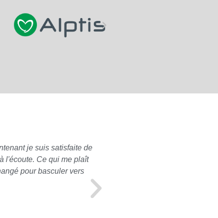
tenant je suis satisfaite de
Pour ma part, concernant les
 l'écoute. Ce qui me plaît
à mon propre nom), je n'ai e
changé pour basculer vers
mon profil. A l'approche de
souscrite correspondait toujo