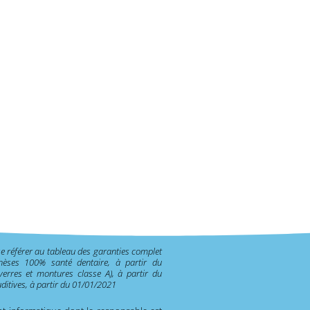
se référer au tableau des garanties complet
thèses 100% santé dentaire, à partir du
erres et montures classe A), à partir du
itives, à partir du 01/01/2021