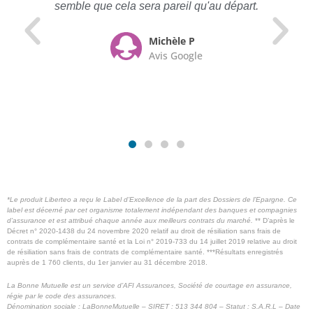
semble que cela sera pareil qu'au départ.
Michèle P
Avis Google
*Le produit Liberteo a reçu le Label d’Excellence de la part des Dossiers de l’Epargne. Ce
label est décerné par cet organisme totalement indépendant des banques et compagnies
d’assurance et est attribué chaque année aux meilleurs contrats du marché.
** D’après le
Décret n° 2020-1438 du 24 novembre 2020 relatif au droit de résiliation sans frais de
contrats de complémentaire santé et la Loi n° 2019-733 du 14 juillet 2019 relative au droit
de résiliation sans frais de contrats de complémentaire santé. ***Résultats enregistrés
auprès de 1 760 clients, du 1er janvier au 31 décembre 2018.
La Bonne Mutuelle est un service d’AFI Assurances, Société de courtage en assurance,
régie par le code des assurances.
Dénomination sociale : LaBonneMutuelle – SIRET : 513 344 804 – Statut : S.A.R.L – Date