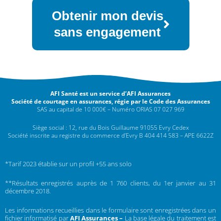
Obtenir mon devis
sans engagement
AFI Santé est un service d’AFI Assurances
Société de courtage en assurances, régie par le Code des Assurances
SAS au capital de 10 000€ – Numéro ORIAS 07 027 969
Siège social : 12, rue du Bois Guillaume 91055 Evry Cedex
Société inscrite au registre du commerce d’Evry B 404 414 583 – APE 6622Z
*Tarif 2023 établie sur un profil +55 ans solo
**Résultats enregistrés auprès de 1 760 clients, du 1er janvier au 31
décembre 2018.
Les informations recueillies dans le formulaire sont enregistrées dans un
fichier informatisé par
AFI Assurances –
La base légale du traitement est