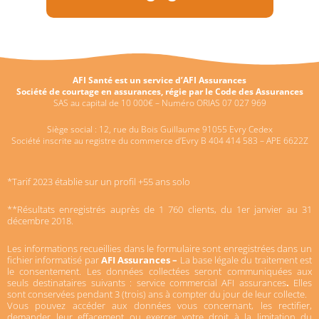
AFI Santé est un service d’AFI Assurances
Société de courtage en assurances, régie par le Code des Assurances
SAS au capital de 10 000€ – Numéro ORIAS 07 027 969
Siège social : 12, rue du Bois Guillaume 91055 Evry Cedex
Société inscrite au registre du commerce d’Evry B 404 414 583 – APE 6622Z
*Tarif 2023 établie sur un profil +55 ans solo
**Résultats enregistrés auprès de 1 760 clients, du 1er janvier au 31
décembre 2018.
Les informations recueillies dans le formulaire sont enregistrées dans un
fichier informatisé par
AFI Assurances –
La base légale du traitement est
le consentement. Les données collectées seront communiquées aux
seuls destinataires suivants : service commercial AFI assurances
.
Elles
sont conservées pendant 3 (trois) ans à compter du jour de leur collecte.
Vous pouvez accéder aux données vous concernant, les rectifier,
demander leur effacement ou exercer votre droit à la limitation du