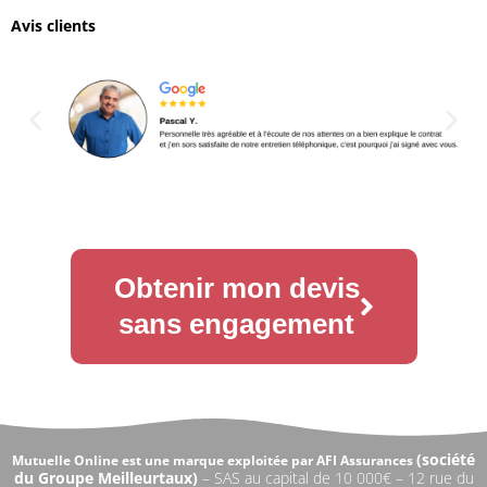
Avis clients
Obtenir mon devis
sans engagement
(
société
Mutuelle Online est une marque exploitée par AFI Assurances
du Groupe Meilleurtaux)
–
SAS au capital de 10 000€ –
12 rue du