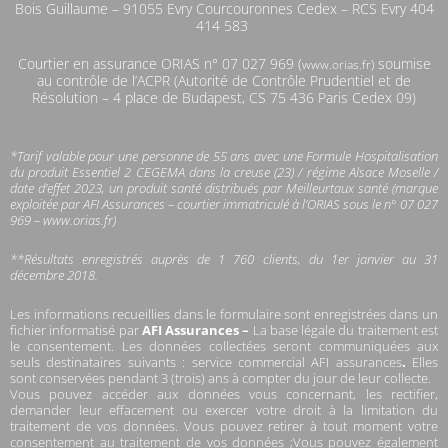
Bois Guillaume – 91055 Evry Courcouronnes Cedex – RCS Evry 404
414 583
Courtier en assurance ORIAS n°
07 027 969 (
soumise
www.orias.fr)
au contrôle de l’ACPR (Autorité de Contrôle Prudentiel et de
Résolution – 4 place de Budapest, CS 75 436 Paris Cedex 09)
*Tarif valable pour une personne de 55 ans avec une Formule Hospitalisation
du produit Essentiel 2 CEGEMA dans la creuse (23) / régime Alsace Moselle /
date d’effet 2023, un produit santé distribués par Meilleurtaux santé (marque
exploitée par AFI Assurances – courtier immatriculé à l’ORIAS sous le n° 07 027
969 – www.orias.fr)
**Résultats enregistrés auprès de 1 760 clients, du 1er janvier au 31
décembre 2018.
Les informations recueillies dans le formulaire sont enregistrées dans un
fichier informatisé par
AFI Assurances –
La base légale du traitement est
le consentement. Les données collectées seront communiquées aux
seuls destinataires suivants : service commercial AFI assurances
.
Elles
sont conservées pendant 3 (trois) ans à compter du jour de leur collecte.
Vous pouvez accéder aux données vous concernant, les rectifier,
demander leur effacement ou exercer votre droit à la limitation du
traitement de vos données. Vous pouvez retirer à tout moment votre
consentement au traitement de vos données ;Vous pouvez également