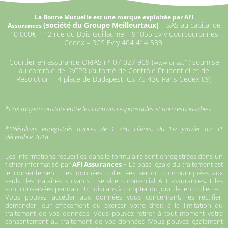
La Bonne Mutuelle est une marque exploitée par AFI
(
société du Groupe Meilleurtaux)
–
SAS au capital de
Assurances
10 000€ –
12 rue du Bois Guillaume – 91055 Evry Courcouronnes
Cedex – RCS Evry 404 414 583
Courtier en assurance ORIAS n°
07 027 969 (
soumise
www.orias.fr)
au contrôle de l’ACPR (Autorité de Contrôle Prudentiel et de
Résolution – 4 place de Budapest, CS 75 436 Paris Cedex 09)
*Prix moyen constaté entre les contrats responsables et non responsables.
**Résultats enregistrés auprès de 1 760 clients, du 1er janvier au 31
décembre 2018.
Les informations recueillies dans le formulaire sont enregistrées dans un
fichier informatisé par
AFI Assurances –
La base légale du traitement est
le consentement. Les données collectées seront communiquées aux
seuls destinataires suivants : service commercial AFI assurances
.
Elles
sont conservées pendant 3 (trois) ans à compter du jour de leur collecte.
Vous pouvez accéder aux données vous concernant, les rectifier,
demander leur effacement ou exercer votre droit à la limitation du
traitement de vos données. Vous pouvez retirer à tout moment votre
consentement au traitement de vos données ;Vous pouvez également