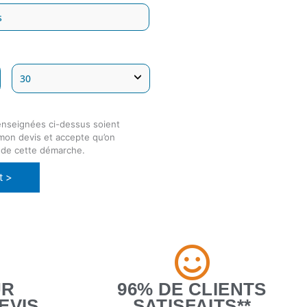
enseignées ci-dessus soient
 mon devis et accepte qu’on
 de cette démarche.
t >
UR
96% DE CLIENTS
EVIS
SATISFAITS**