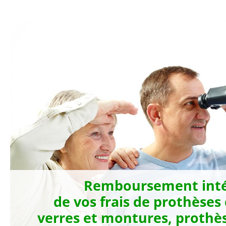
Aller
au
contenu
Remboursement inté
de vos frais de prothèses
verres et montures, prothès