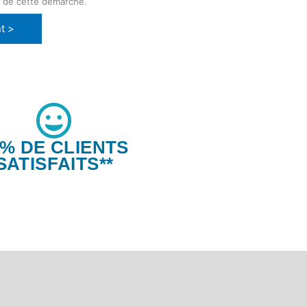
e de cette démarche.
t >
6% DE CLIENTS
SATISFAITS**