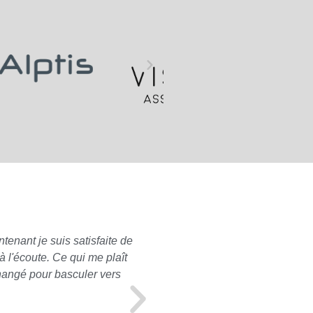
tenant je suis satisfaite de
Pour ma part, concernant les
 l'écoute. Ce qui me plaît
à mon propre nom), je n'ai e
changé pour basculer vers
mon profil. A l'approche de
souscrite correspondait toujo