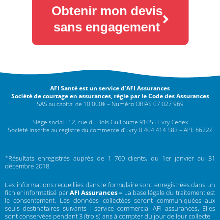
Obtenir mon devis
sans engagement
AFI Santé est un service d’AFI Assurances
Société de courtage en assurances, régie par le Code des Assurances
SAS au capital de 10 000€ – Numéro ORIAS 07 027 969
Siège social : 12, rue du Bois Guillaume 91055 Evry Cedex
Société inscrite au registre du commerce d’Evry B 404 414 583 – APE 6622Z
*Résultats enregistrés auprès de 1 760 clients, du 1er janvier au 31
décembre 2018.
Les informations recueillies dans le formulaire sont enregistrées dans un
fichier informatisé par
AFI Assurances –
La base légale du traitement est
le consentement. Les données collectées seront communiquées aux
seuls destinataires suivants : service commercial AFI assurances
.
Elles
sont conservées pendant 3 (trois) ans à compter du jour de leur collecte.