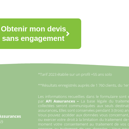
Obtenir mon devis
sans engagement
*Tarif 2023 établie sur un profil +55 ans solo
**Résultats enregistrés auprès de 1 760 clients, du 1e
Les informations recueillies dans le formulaire sont 
par
AFI Assurances –
La base légale du traitem
collectées seront communiquées aux seuls destinata
assurances
.
Elles sont conservées pendant 3 (trois) an
Vous pouvez accéder aux données vous concernant, l
 Assurances
ou exercer votre droit à la limitation du traitement d
69
moment votre consentement au traitement de vos 
opposer au traitement de vos données ; Vous pouv