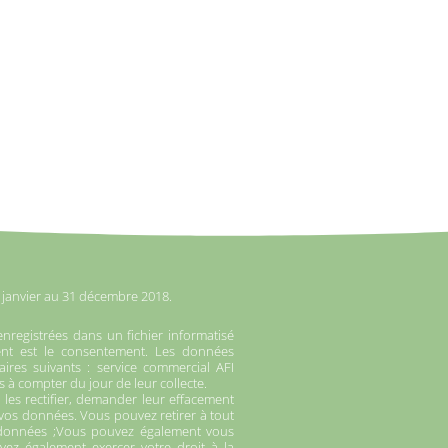
r janvier au 31 décembre 2018.
enregistrées dans un fichier informatisé
ent est le consentement. Les données
ires suivants : service commercial AFI
s à compter du jour de leur collecte.
es rectifier, demander leur effacement
e vos données. Vous pouvez retirer à tout
données ;Vous pouvez également vous
ez également exercer votre droit à la