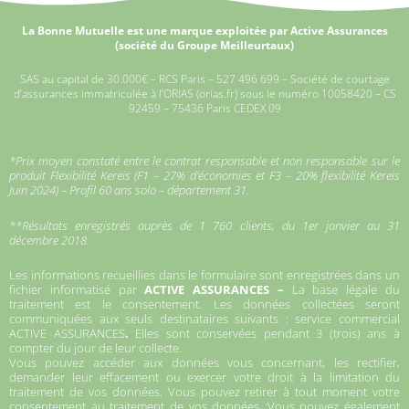
La Bonne Mutuelle est une marque exploitée par Active Assurances
(société du Groupe Meilleurtaux)
SAS au capital de 30.000€ – RCS Paris – 527 496 699 – Société de courtage
d’assurances immatriculée à l’ORIAS (orias.fr) sous le numéro 10058420 – CS
92459 – 75436 Paris CEDEX 09
*Prix moyen constaté entre le contrat responsable et non responsable sur le
produit Flexibilité Kereis (F1 – 27% d’économies et F3 – 20% flexibilité Kereis
Juin 2024) – Profil 60 ans solo – département 31.
**Résultats enregistrés auprès de 1 760 clients, du 1er janvier au 31
décembre 2018.
Les informations recueillies dans le formulaire sont enregistrées dans un
fichier informatisé par
ACTIVE ASSURANCES –
La base légale du
traitement est le consentement. Les données collectées seront
communiquées aux seuls destinataires suivants : service commercial
ACTIVE ASSURANCES
.
Elles sont conservées pendant 3 (trois) ans à
compter du jour de leur collecte.
Vous pouvez accéder aux données vous concernant, les rectifier,
demander leur effacement ou exercer votre droit à la limitation du
traitement de vos données. Vous pouvez retirer à tout moment votre
consentement au traitement de vos données ;Vous pouvez également