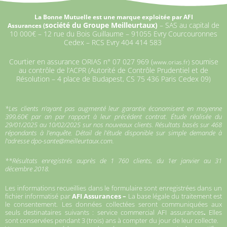
La Bonne Mutuelle est une marque exploitée par AFI
société du Groupe Meilleurtaux)
–
SAS au capital de
Assurances (
10 000€ –
12 rue du Bois Guillaume – 91055 Evry Courcouronnes
Cedex – RCS Evry 404 414 583
Courtier en assurance ORIAS n°
07 027 969 (
soumise
www.orias.fr)
au contrôle de l’ACPR (Autorité de Contrôle Prudentiel et de
Résolution – 4 place de Budapest, CS 75 436 Paris Cedex 09)
*Les clients n’ayant pas augmenté leur garantie économisent en moyenne
399,60€ par an par rapport à leur précédent contrat. Étude réalisée du
29/01/2025 au 10/02/2025 sur nos nouveaux clients. Résultats basés sur 468
répondants à l’enquête. Détail de l’étude disponible sur simple demande à
l’adresse dpo-sante@meilleurtaux.com.
**Résultats enregistrés auprès de 1 760 clients, du 1er janvier au 31
décembre 2018.
Les informations recueillies dans le formulaire sont enregistrées dans un
fichier informatisé par
AFI Assurances –
La base légale du traitement est
le consentement. Les données collectées seront communiquées aux
seuls destinataires suivants : service commercial AFI assurances
.
Elles
sont conservées pendant 3 (trois) ans à compter du jour de leur collecte.