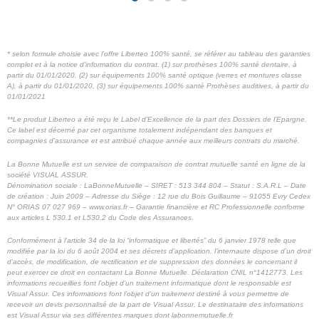
* selon formule choisie avec l’offre Liberteo 100% santé, se référer au tableau des garanties
complet et à la notice d’information du contrat. (1) sur prothèses 100% santé dentaire, à
partir du 01/01/2020, (2) sur équipements 100% santé optique (verres et montures classe
A), à partir du 01/01/2020, (3) sur équipements 100% santé Prothèses auditives, à partir du
01/01/2021
**Le produit Liberteo a été reçu le Label d’Excellence de la part des Dossiers de l’Epargne.
Ce label est décerné par cet organisme totalement indépendant des banques et
compagnies d’assurance et est attribué chaque année aux meilleurs contrats du marché.
La Bonne Mutuelle est un service de comparaison de contrat mutuelle santé en ligne de la
société VISUAL ASSUR.
Dénomination sociale : LaBonneMutuelle – SIRET : 513 344 804 – Statut : S.A.R.L – Date
de création : Juin 2009 – Adresse du Siège : 12 rue du Bois Guillaume – 91055 Evry Cedex
N° ORIAS 07 027 969 – www.orias.fr – Garantie financière et RC Professionnelle conforme
aux articles L 530.1 et L530.2 du Code des Assurances.
Conformément à l’article 34 de la loi “informatique et libertés” du 6 janvier 1978 telle que
modifiée par la loi du 6 août 2004 et ses décrets d’application, l’internaute dispose d’un droit
d’accès, de modification, de rectification et de suppression des données le concernant il
peut exercer ce droit en contactant La Bonne Mutuelle. Déclaration CNIL n°1412773.
Les
informations recueillies font l’objet d’un traitement informatique dont le responsable est
Visual Assur. Ces informations font l’objet d’un traitement destiné à vous permettre de
recevoir un devis personnalisé de la part de Visual Assur.
Le destinataire des informations
est Visual Assur via ses différentes marques dont labonnemutuelle.fr