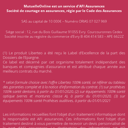
MutuelleOnline est un service d’AFI Assurances
Société de courtage en assurances, régie par le Code des Assurances
SAS au capital de 10 000€ – Numéro ORIAS 07 027 969
Siège social : 12, rue du Bois Guillaume 91055 Evry Courcouronnes Cedex
Société inscrite au registre du commerce d’Evry B 404 414 583 – APE 6622Z
(1) Le produit Liberteo a été reçu le Label d’Excellence de la part des
Dossiers de l’Epargne.
Ce label est décerné par cet organisme totalement indépendant des
banques et compagnies d’assurance et est attribué chaque année aux
meilleurs contrats du marché.
* selon formule choisie avec l’offre Liberteo 100% santé, se référer au tableau
des garanties complet et à la notice d’information du contrat. (1) sur prothèses
100% santé dentaire, à partir du 01/01/2020, (2) sur équipements 100% santé
optique (verres et montures classe A), à partir du 01/01/2020, (3) sur
équipements 100% santé Prothèses auditives, à partir du 01/01/2021
Les informations recueillies font l’objet d’un traitement informatique dont
le responsable est AFI assurances. Ces informations font l’objet d’un
traitement destiné à vous permettre de recevoir un devis personnalisé de
la part d’AFI assurances. Le destinataire des informations est AFI