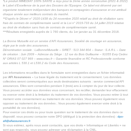
*Le produit IMMÉDIAT 100% SANTÉ a reçu pour la 2ème année consécutive (2021 & 2022)
le Label d’Excellence de la part des Dossiers de l’Epargne. Ce label est décerné par cet
organisme totalement indépendant des banques et compagnies d’assurance et est attribué
chaque année aux meilleurs contrats du marché.
**
D’après le Décret n° 2020-1438 du 24 novembre 2020 relatif au droit de résiliation sans
frais de contrats de complémentaire santé et la Loi n° 2019-733 du 14 juillet 2019 relative
au droit de résiliation sans frais de contrats de complémentaire santé.
***Résultats enregistrés auprès de 1 760 clients, du 1er janvier au 31 décembre 2018.
La Bonne Mutuelle est un service d’AFI Assurances, Société de courtage en assurance,
régie par le code des assurances.
Dénomination sociale : LaBonneMutuelle – SIRET : 513 344 804 – Statut : S.A.R.L – Date
de création : Juin 2009 – Adresse du Siège : 12 rue du Bois Guillaume – 91055 Evry Cedex
N° ORIAS 07 027 969 – www.orias.fr – Garantie financière et RC Professionnelle conforme
aux articles L 530.1 et L530.2 du Code des Assurances.
Les informations recueillies dans le formulaire sont enregistrées dans un fichier informatisé
par
AFI Assurances –
La base légale du traitement est le consentement. Les données
collectées seront communiquées aux seuls destinataires suivants : service commercial AFI
assurances
.
Elles sont conservées pendant 3 (trois) ans à compter du jour de leur collecte.
Vous pouvez accéder aux données vous concernant, les rectifier, demander leur effacement
ou exercer votre droit à la limitation du traitement de vos données. Vous pouvez retirer à tout
moment votre consentement au traitement de vos données ;Vous pouvez également vous
opposer au traitement de vos données ; Vous pouvez également exercer votre droit à la
portabilité de vos données).
Pour exercer ces droits ou pour toute question sur le traitement de vos données dans ce
dispositif, vous pouvez contacter notre DPO (délégué à la protection des données) :
dpo-
afi@afiassurances.fr
Si vous estimez, après nous avoir contactés, que vos droits « Informatique et Libertés » ne
sont pas respectés, vous pouvez adresser une réclamation à la CNIL.