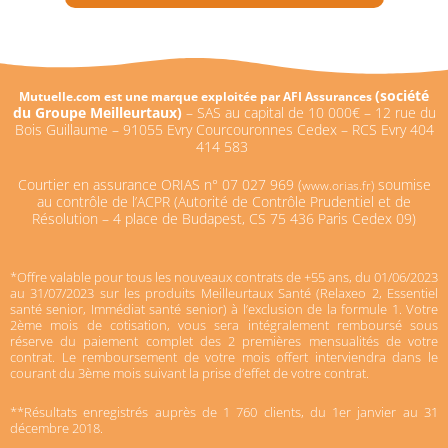
(
société
Mutuelle.com est une marque exploitée par AFI Assurances
du Groupe Meilleurtaux)
–
SAS au capital de 10 000€ –
12 rue du
Bois Guillaume – 91055 Evry Courcouronnes Cedex – RCS Evry 404
414 583
Courtier en assurance ORIAS n°
07 027 969 (
soumise
www.orias.fr)
au contrôle de l’ACPR (Autorité de Contrôle Prudentiel et de
Résolution – 4 place de Budapest, CS 75 436 Paris Cedex 09)
*Offre valable pour tous les nouveaux contrats de +55 ans, du 01/06/2023
au 31/07/2023 sur les produits Meilleurtaux Santé (Relaxeo 2, Essentiel
santé senior, Immédiat santé senior) à l’exclusion de la formule 1. Votre
2ème mois de cotisation, vous sera intégralement remboursé sous
réserve du paiement complet des 2 premières mensualités de votre
contrat. Le remboursement de votre mois offert interviendra dans le
courant du 3ème mois suivant la prise d’effet de votre contrat.
**Résultats enregistrés auprès de 1 760 clients, du 1er janvier au 31
décembre 2018.