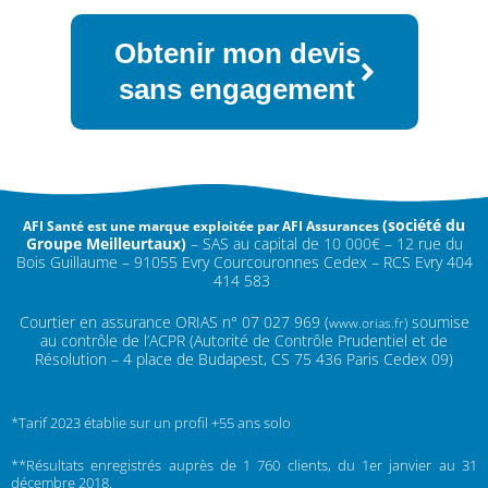
Obtenir mon devis
sans engagement
(
société du
AFI Santé est une marque exploitée par AFI Assurances
Groupe Meilleurtaux)
–
SAS au capital de 10 000€ –
12 rue du
Bois Guillaume – 91055 Evry Courcouronnes Cedex – RCS Evry 404
414 583
Courtier en assurance ORIAS n°
07 027 969 (
soumise
www.orias.fr)
au contrôle de l’ACPR (Autorité de Contrôle Prudentiel et de
Résolution – 4 place de Budapest, CS 75 436 Paris Cedex 09)
*Tarif 2023 établie sur un profil +55 ans solo
**Résultats enregistrés auprès de 1 760 clients, du 1er janvier au 31
décembre 2018.