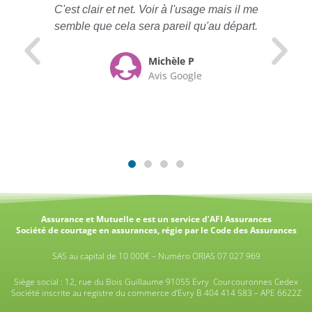
C'est clair et net. Voir à l'usage mais il me
semble que cela sera pareil qu'au départ.
Michèle P
Avis Google
Assurance et Mutuelle e est un service d’AFI Assurances
Société de courtage en assurances, régie par le Code des Assurances
SAS au capital de 10 000€ – Numéro ORIAS 07 027 969
Siège social : 12, rue du Bois Guillaume 91055 Evry Courcouronnes Cedex
Société inscrite au registre du commerce d’Evry B 404 414 583 – APE 6622Z