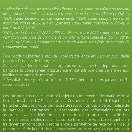
* selon formule choisie avec l’offre Liberteo 100% santé, se référer au tableau
des garanties complet et à la notice d’information du contrat. (1) sur prothèses
100% santé dentaire, (2) sur équipements 100% santé optique (verres et
montures classe A), (3) sur équipements 100% santé Prothèses auditives, à
partir du 01/01/2021.
**D’après le Décret n° 2020-1438 du 24 novembre 2020 relatif au droit de
résiliation sans frais de contrats de complémentaire santé et la Loi n° 2019-
733 du 14 juillet 2019 relative au droit de résiliation sans frais de contrats de
complémentaire santé.
(a)
Le produit Liberteo a reçu le Label d’Excellence en 2020 et 2021 de la
part des Dossiers de l’Epargne.
Ce label est décerné par cet organisme totalement indépendant des
banques et compagnies d’assurance et est attribué chaque année aux
meilleurs contrats du marché.
(b)
Résultats enregistrés auprès de 1 760 clients, du 1er janvier au 31
décembre 2018.
Les informations recueillies font l’objet d’un traitement informatique dont
le responsable est AFI assurances. Ces informations font l’objet d’un
traitement destiné à vous permettre de recevoir un devis personnalisé de
la part d’AFI assurances. Le destinataire des informations est AFI
assurances via ses différentes marques dont Assurance et mutuelle. Les
données personnelles recueillies sur ce formulaire vont faire l’objet d’un
traitement informatique destiné à vous permettre de recevoir un devis
personnalisé de la part de AFI assurances. Vous pouvez vous opposer à