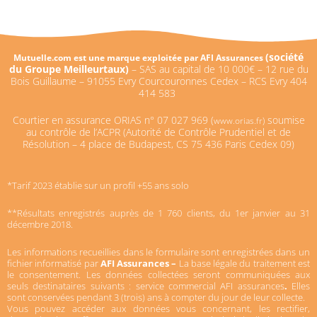
(
société
Mutuelle.com est une marque exploitée par AFI Assurances
du Groupe Meilleurtaux)
–
SAS au capital de 10 000€ –
12 rue du
Bois Guillaume – 91055 Evry Courcouronnes Cedex – RCS Evry 404
414 583
Courtier en assurance ORIAS n°
07 027 969 (
soumise
www.orias.fr)
au contrôle de l’ACPR (Autorité de Contrôle Prudentiel et de
Résolution – 4 place de Budapest, CS 75 436 Paris Cedex 09)
*Tarif 2023 établie sur un profil +55 ans solo
**Résultats enregistrés auprès de 1 760 clients, du 1er janvier au 31
décembre 2018.
Les informations recueillies dans le formulaire sont enregistrées dans un
fichier informatisé par
AFI Assurances –
La base légale du traitement est
le consentement. Les données collectées seront communiquées aux
seuls destinataires suivants : service commercial AFI assurances
.
Elles
sont conservées pendant 3 (trois) ans à compter du jour de leur collecte.
Vous pouvez accéder aux données vous concernant, les rectifier,