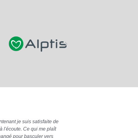
tenant je suis satisfaite de
Pour ma part, concernant les
 l'écoute. Ce qui me plaît
à mon propre nom), je n'ai e
changé pour basculer vers
mon profil. A l'approche de