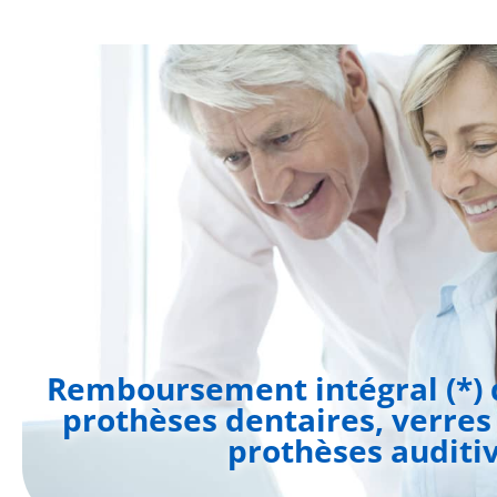
Aller
au
contenu
Remboursement intégral (*) d
prothèses dentaires, verres
prothèses auditi