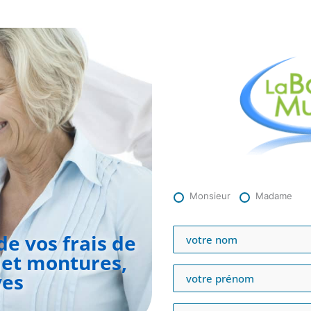
Monsieur
Madame
e vos frais de
 et montures,
ves