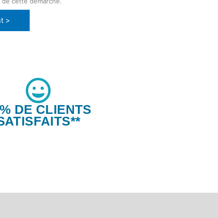
e de cette démarche.
t >
6% DE CLIENTS
SATISFAITS**