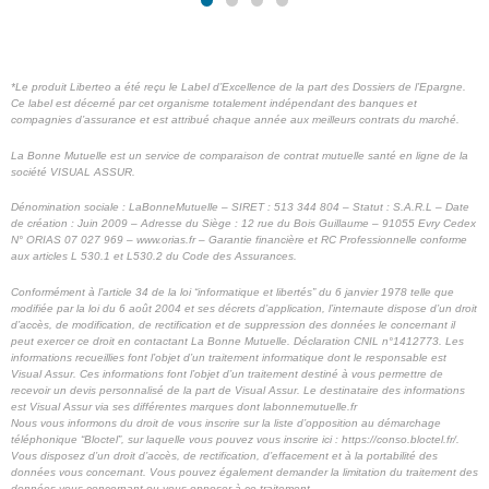
*Le produit Liberteo a été reçu le Label d’Excellence de la part des Dossiers de l’Epargne.
Ce label est décerné par cet organisme totalement indépendant des banques et
compagnies d’assurance et est attribué chaque année aux meilleurs contrats du marché.
La Bonne Mutuelle est un service de comparaison de contrat mutuelle santé en ligne de la
société VISUAL ASSUR.
Dénomination sociale : LaBonneMutuelle – SIRET : 513 344 804 – Statut : S.A.R.L – Date
de création : Juin 2009 – Adresse du Siège : 12 rue du Bois Guillaume – 91055 Evry Cedex
N° ORIAS 07 027 969 – www.orias.fr – Garantie financière et RC Professionnelle conforme
aux articles L 530.1 et L530.2 du Code des Assurances.
Conformément à l’article 34 de la loi “informatique et libertés” du 6 janvier 1978 telle que
modifiée par la loi du 6 août 2004 et ses décrets d’application, l’internaute dispose d’un droit
d’accès, de modification, de rectification et de suppression des données le concernant il
peut exercer ce droit en contactant La Bonne Mutuelle. Déclaration CNIL n°1412773.
Les
informations recueillies font l’objet d’un traitement informatique dont le responsable est
Visual Assur. Ces informations font l’objet d’un traitement destiné à vous permettre de
recevoir un devis personnalisé de la part de Visual Assur.
Le destinataire des informations
est Visual Assur via ses différentes marques dont labonnemutuelle.fr
Nous vous informons du droit de vous inscrire sur la liste d’opposition au démarchage
téléphonique “Bloctel”, sur laquelle vous pouvez vous inscrire ici : https://conso.bloctel.fr/.
Vous disposez d’un droit d’accès, de rectification, d’effacement et à la portabilité des
données vous concernant. Vous pouvez également demander la limitation du traitement des
données vous concernant ou vous opposer à ce traitement.