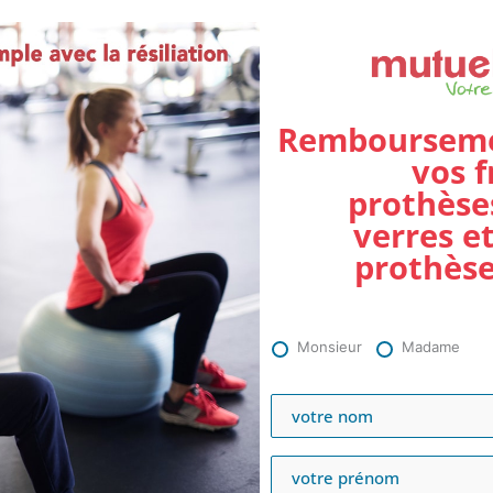
Rembourseme
vos f
prothèse
verres e
prothèse
Monsieur
Madame