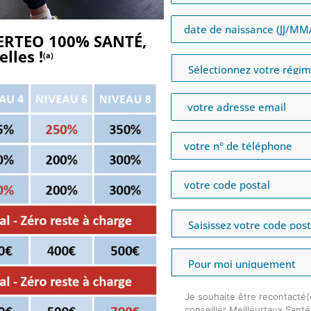
IBERTEO 100% SANTÉ,
lles !
(a)
Je souhaite être recontacté(
conseiller Meilleurtaux Sant