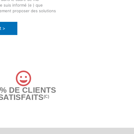
e suis informé (e ) que
lement proposer des solutions
t >
6% DE CLIENTS
SATISFAITS
(C)