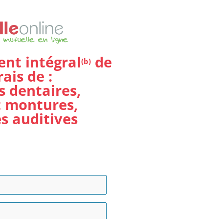
nt intégral
de
(b)
rais de :
s dentaires,
t montures,
s auditives