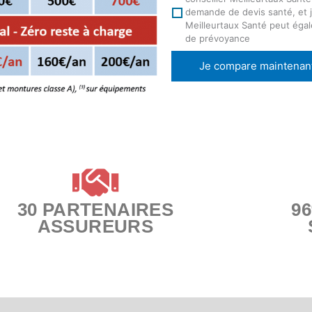
demande de devis santé, et j
Meilleurtaux Santé peut éga
de prévoyance
Je compare maintenan
30 PARTENAIRES
9
ASSUREURS