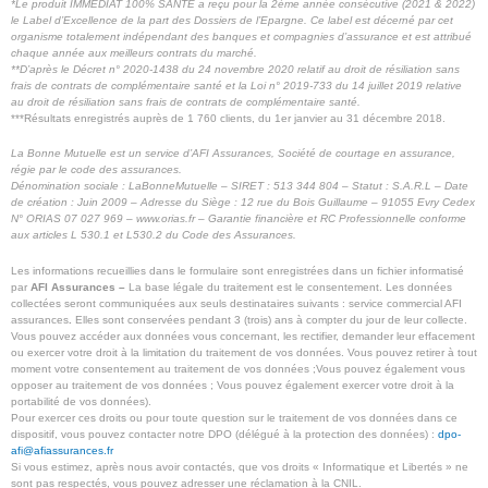
*Le produit IMMÉDIAT 100% SANTÉ a reçu pour la 2ème année consécutive (2021 & 2022)
le Label d’Excellence de la part des Dossiers de l’Epargne. Ce label est décerné par cet
organisme totalement indépendant des banques et compagnies d’assurance et est attribué
chaque année aux meilleurs contrats du marché.
**
D’après le Décret n° 2020-1438 du 24 novembre 2020 relatif au droit de résiliation sans
frais de contrats de complémentaire santé et la Loi n° 2019-733 du 14 juillet 2019 relative
au droit de résiliation sans frais de contrats de complémentaire santé.
***Résultats enregistrés auprès de 1 760 clients, du 1er janvier au 31 décembre 2018.
La Bonne Mutuelle est un service d’AFI Assurances, Société de courtage en assurance,
régie par le code des assurances.
Dénomination sociale : LaBonneMutuelle – SIRET : 513 344 804 – Statut : S.A.R.L – Date
de création : Juin 2009 – Adresse du Siège : 12 rue du Bois Guillaume – 91055 Evry Cedex
N° ORIAS 07 027 969 – www.orias.fr – Garantie financière et RC Professionnelle conforme
aux articles L 530.1 et L530.2 du Code des Assurances.
Les informations recueillies dans le formulaire sont enregistrées dans un fichier informatisé
par
AFI Assurances –
La base légale du traitement est le consentement. Les données
collectées seront communiquées aux seuls destinataires suivants : service commercial AFI
assurances
.
Elles sont conservées pendant 3 (trois) ans à compter du jour de leur collecte.
Vous pouvez accéder aux données vous concernant, les rectifier, demander leur effacement
ou exercer votre droit à la limitation du traitement de vos données. Vous pouvez retirer à tout
moment votre consentement au traitement de vos données ;Vous pouvez également vous
opposer au traitement de vos données ; Vous pouvez également exercer votre droit à la
portabilité de vos données).
Pour exercer ces droits ou pour toute question sur le traitement de vos données dans ce
dispositif, vous pouvez contacter notre DPO (délégué à la protection des données) :
dpo-
afi@afiassurances.fr
Si vous estimez, après nous avoir contactés, que vos droits « Informatique et Libertés » ne
sont pas respectés, vous pouvez adresser une réclamation à la CNIL.