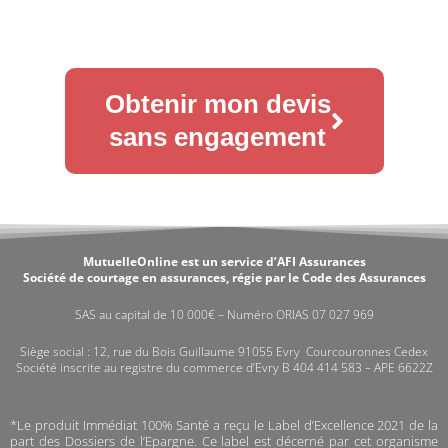
Obtenir mon devis
sans engagement
MutuelleOnline est un service d’AFI Assurances
Société de courtage en assurances, régie par le Code des Assurances
SAS au capital de 10 000€ – Numéro ORIAS 07 027 969
Siège social : 12, rue du Bois Guillaume 91055 Evry Courcouronnes Cedex
Société inscrite au registre du commerce d’Evry B 404 414 583 – APE 6622Z
*Le produit Immédiat 100% Santé a reçu le Label d’Excellence 2021 de la
part des Dossiers de l’Epargne. Ce label est décerné par cet organisme