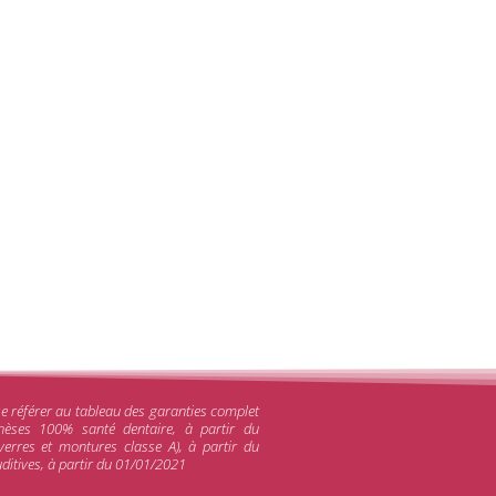
se référer au tableau des garanties complet
thèses 100% santé dentaire, à partir du
erres et montures classe A), à partir du
itives, à partir du 01/01/2021