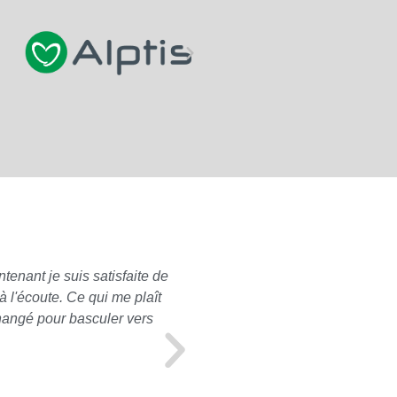
tenant je suis satisfaite de
Pour ma part, concernant les
 l'écoute. Ce qui me plaît
à mon propre nom), je n'ai e
changé pour basculer vers
mon profil. A l'approche de
souscrite correspondait toujo