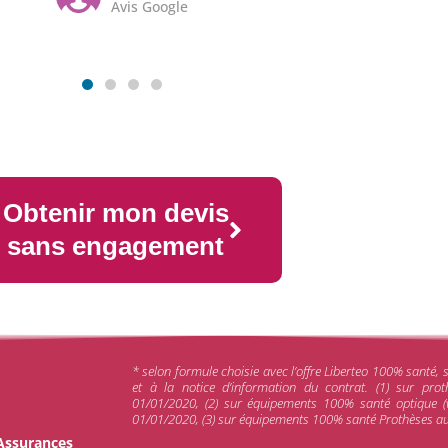
Avis Google
Obtenir mon devis
sans engagement
* selon formule choisie avec l’offre Liberteo 100% santé, 
et à la notice d’information du contrat. (1) sur pro
01/01/2020, (2) sur équipements 100% santé optique (v
01/01/2020, (3) sur équipements 100% santé Prothèses aud
 Assurances