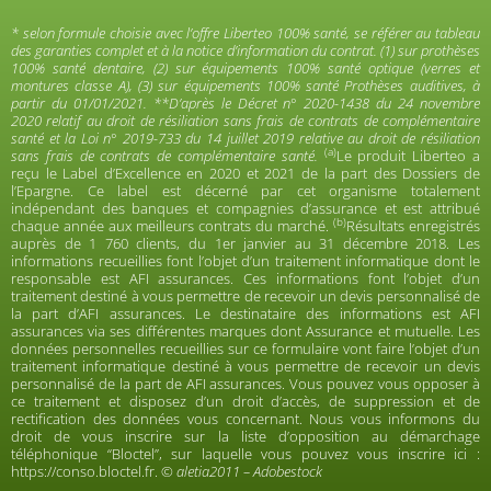
* selon formule choisie avec l’offre Liberteo 100% santé, se référer au tableau
des garanties complet et à la notice d’information du contrat. (1) sur prothèses
100% santé dentaire, (2) sur équipements 100% santé optique (verres et
montures classe A), (3) sur équipements 100% santé Prothèses auditives, à
partir du 01/01/2021.
**D’après le Décret n° 2020-1438 du 24 novembre
2020 relatif au droit de résiliation sans frais de contrats de complémentaire
santé et la Loi n° 2019-733 du 14 juillet 2019 relative au droit de résiliation
(a)
sans frais de contrats de complémentaire santé.
Le produit Liberteo a
reçu le Label d’Excellence en 2020 et 2021 de la part des Dossiers de
l’Epargne. Ce label est décerné par cet organisme totalement
indépendant des banques et compagnies d’assurance et est attribué
(b)
chaque année aux meilleurs contrats du marché.
Résultats enregistrés
auprès de 1 760 clients, du 1er janvier au 31 décembre 2018. Les
informations recueillies font l’objet d’un traitement informatique dont le
responsable est AFI assurances. Ces informations font l’objet d’un
traitement destiné à vous permettre de recevoir un devis personnalisé de
la part d’AFI assurances. Le destinataire des informations est AFI
assurances via ses différentes marques dont Assurance et mutuelle. Les
données personnelles recueillies sur ce formulaire vont faire l’objet d’un
traitement informatique destiné à vous permettre de recevoir un devis
personnalisé de la part de AFI assurances. Vous pouvez vous opposer à
ce traitement et disposez d’un droit d’accès, de suppression et de
rectification des données vous concernant. Nous vous informons du
droit de vous inscrire sur la liste d’opposition au démarchage
téléphonique “Bloctel”, sur laquelle vous pouvez vous inscrire ici :
https://conso.bloctel.fr
.
© aletia2011 – Adobestock