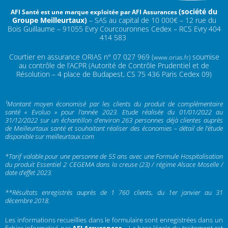
(
société du
AFI Santé est une marque exploitée par AFI Assurances
Groupe Meilleurtaux)
–
SAS au capital de 10 000€ –
12 rue du
Bois Guillaume – 91055 Evry Courcouronnes Cedex – RCS Evry 404
414 583
Courtier en assurance ORIAS n°
07 027 969 (
soumise
www.orias.fr)
au contrôle de l’ACPR (Autorité de Contrôle Prudentiel et de
Résolution – 4 place de Budapest, CS 75 436 Paris Cedex 09)
¹Montant moyen économisé par les clients du produit de complémentaire
santé « Evoluo » pour l’année 2023. Etude réalisée du 01/01/2022 au
31/12/2022 sur un échantillon d’environ 263 personnes déjà clientes auprès
de Meilleurtaux santé et souhaitant réaliser des économies – détail de l’étude
disponible sur meilleurtaux.com
*Tarif valable pour une personne de 55 ans avec une Formule Hospitalisation
du produit Essentiel 2 CEGEMA dans la creuse (23) / régime Alsace Moselle /
date d’effet 2023.
**Résultats enregistrés auprès de 1 760 clients, du 1er janvier au 31
décembre 2018.
Les informations recueillies dans le formulaire sont enregistrées dans un