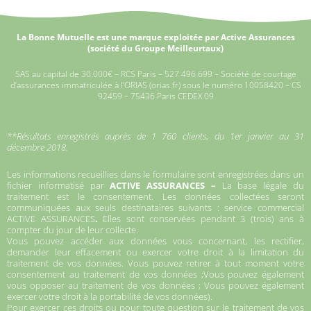
La Bonne Mutuelle est une marque exploitée par Active Assurances
(société du Groupe Meilleurtaux)
SAS au capital de 30.000€ – RCS Paris – 527 496 699 – Société de courtage
d’assurances immatriculée à l’ORIAS (orias.fr) sous le numéro 10058420 – CS
92459 – 75436 Paris CEDEX 09
**Résultats enregistrés auprès de 1 760 clients, du 1er janvier au 31
décembre 2018.
Les informations recueillies dans le formulaire sont enregistrées dans un
fichier informatisé par
ACTIVE ASSURANCES –
La base légale du
traitement est le consentement. Les données collectées seront
communiquées aux seuls destinataires suivants : service commercial
ACTIVE ASSURANCES
.
Elles sont conservées pendant 3 (trois) ans à
compter du jour de leur collecte.
Vous pouvez accéder aux données vous concernant, les rectifier,
demander leur effacement ou exercer votre droit à la limitation du
traitement de vos données. Vous pouvez retirer à tout moment votre
consentement au traitement de vos données ;Vous pouvez également
vous opposer au traitement de vos données ; Vous pouvez également
exercer votre droit à la portabilité de vos données).
Pour exercer ces droits ou pour toute question sur le traitement de vos