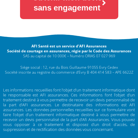
sans engagement
AFI Santé est un service d’AFI Assurances
Société de courtage en assurances, régie par le Code des Assurances
SAS au capital de 10 000€ – Numéro ORIAS 07 027 969
Siège social : 12, rue du Bois Guillaume 91055 Evry Cedex
Société inscrite au registre du commerce d’Evry B 404 414 583 – APE 6622Z
Les informations recueillies font l’objet d’un traitement informatique dont
le responsable est AFI assurances. Ces informations font l’objet d’un
traitement destiné à vous permettre de recevoir un devis personnalisé de
la part d’AFI assurances. Le destinataire des informations est AFI
assurances. Les données personnelles recueillies sur ce formulaire vont
faire l’objet d’un traitement informatique destiné à vous permettre de
recevoir un devis personnalisé de la part d’Afi Assurances. Vous pouvez
vous opposer à ce traitement et disposez d’un droit d’accès, de
suppression et de rectification des données vous concernant.