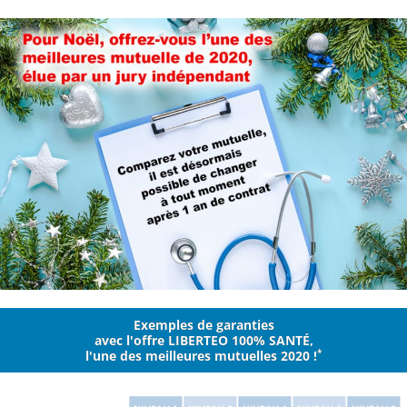
Aller
au
contenu
Exemples de garanties
avec l'offre LIBERTEO 100% SANTÉ,
*
l'une des meilleures mutuelles 2020 !