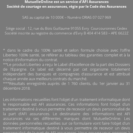
MutuelleOnline est un service d’AFI Assurances
Société de courtage en assurances, régie par le Code des Assurances
SAS au capital de 10 000€ – Numéro ORIAS 07 027 969
Siège social : 12, rue du Bois Guillaume 91055 Evry Courcouronnes Cedex
Société inscrite au registre du commerce d’Evry B 404 414 583 – APE 6622Z
* dans le cadre du 100% santé et selon formule choisie avec l’offre
Liberteo 100% santé, se référer au tableau des garanties complet et à la
notice d’information du contrat.
**
Le produit Liberteo a reçu le Label d’Excellence de la part des Dossiers
de l’Epargne. Ce label est décerné par cet organisme totalement
indépendant des banques et compagnies d’assurance et est attribué
chaque année aux meilleurs contrats du marché.
*
**Résultats enregistrés auprès de 1 760 clients, du 1er janvier au 31
décembre 2018.
Les informations recueillies font l’objet d’un traitement informatique dont
le responsable est AFI assurances. Ces informations font l’objet d’un
traitement destiné à vous permettre de recevoir un devis personnalisé de
la part d’AFI assurances. Le destinataire des informations est AFI
assurances via ses différentes marques dont MutuelleOnline. Les
données personnelles recueillies sur ce formulaire vont faire l’objet d’un
traitement informatique destiné à vous permettre de recevoir un devis
personnalisé de la part de AFI assurances. Vous pouvez vous opposer à