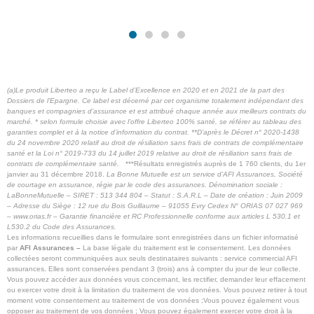
(a)Le produit Liberteo a reçu le Label d’Excellence en 2020 et en 2021 de la part des
Dossiers de l’Epargne. Ce label est décerné par cet organisme totalement indépendant des
banques et compagnies d’assurance et est attribué chaque année aux meilleurs contrats du
marché. * selon formule choisie avec l’offre Liberteo 100% santé, se référer au tableau des
garanties complet et à la notice d’information du contrat. **
D’après le Décret n° 2020-1438
du 24 novembre 2020 relatif au droit de résiliation sans frais de contrats de complémentaire
santé et la Loi n° 2019-733 du 14 juillet 2019 relative au droit de résiliation sans frais de
contrats de complémentaire santé.
***Résultats enregistrés auprès de 1 760 clients, du 1er
janvier au 31 décembre 2018.
La Bonne Mutuelle est un service d’AFI Assurances, Société
de courtage en assurance, régie par le code des assurances.
Dénomination sociale :
LaBonneMutuelle – SIRET : 513 344 804 – Statut : S.A.R.L – Date de création : Juin 2009
– Adresse du Siège : 12 rue du Bois Guillaume – 91055 Evry Cedex
N° ORIAS 07 027 969
– www.orias.fr – Garantie financière et RC Professionnelle conforme aux articles L 530.1 et
L530.2 du Code des Assurances.
Les informations recueillies dans le formulaire sont enregistrées dans un fichier informatisé
par
AFI Assurances –
La base légale du traitement est le consentement. Les données
collectées seront communiquées aux seuls destinataires suivants : service commercial AFI
assurances
.
Elles sont conservées pendant 3 (trois) ans à compter du jour de leur collecte.
Vous pouvez accéder aux données vous concernant, les rectifier, demander leur effacement
ou exercer votre droit à la limitation du traitement de vos données. Vous pouvez retirer à tout
moment votre consentement au traitement de vos données ;Vous pouvez également vous
opposer au traitement de vos données ; Vous pouvez également exercer votre droit à la