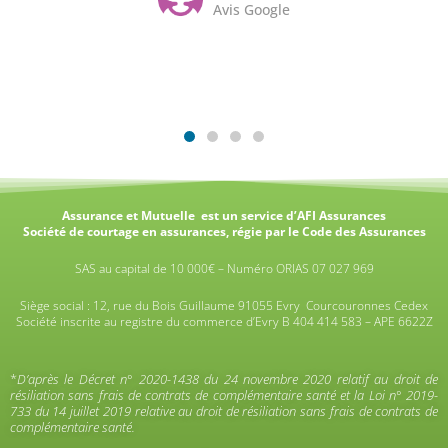
Avis Google
Assurance et Mutuelle est un service d’AFI Assurances
Société de courtage en assurances, régie par le Code des Assurances
SAS au capital de 10 000€ – Numéro ORIAS 07 027 969
Siège social : 12, rue du Bois Guillaume 91055 Evry Courcouronnes Cedex
Société inscrite au registre du commerce d’Evry B 404 414 583 – APE 6622Z
*
D’après le Décret n° 2020-1438 du 24 novembre 2020 relatif au droit de
résiliation sans frais de contrats de complémentaire santé et la Loi n° 2019-
733 du 14 juillet 2019 relative au droit de résiliation sans frais de contrats de
complémentaire santé.