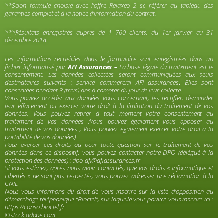
**Selon formule choisie avec l’offre Relaxeo 2 se référer au tableau des
garanties complet et à la notice d’information du contrat.
***Résultats enregistrés auprès de 1 760 clients, du 1er janvier au 31
décembre 2018.
Les informations recueillies dans le formulaire sont enregistrées dans un
fichier informatisé par
AFI Assurances –
La base légale du traitement est le
consentement. Les données collectées seront communiquées aux seuls
destinataires suivants : service commercial AFI assurances
.
Elles sont
conservées pendant 3 (trois) ans à compter du jour de leur collecte.
Vous pouvez accéder aux données vous concernant, les rectifier, demander
leur effacement ou exercer votre droit à la limitation du traitement de vos
données. Vous pouvez retirer à tout moment votre consentement au
traitement de vos données ;Vous pouvez également vous opposer au
traitement de vos données ; Vous pouvez également exercer votre droit à la
portabilité de vos données).
Pour exercer ces droits ou pour toute question sur le traitement de vos
données dans ce dispositif, vous pouvez contacter notre DPO (délégué à la
protection des données) :
dpo-afi@afiassurances.fr
Si vous estimez, après nous avoir contactés, que vos droits « Informatique et
Libertés » ne sont pas respectés, vous pouvez adresser une réclamation à la
CNIL.
Nous vous informons du droit de vous inscrire sur la liste d’opposition au
démarchage téléphonique “Bloctel”, sur laquelle vous pouvez vous inscrire ici :
https://conso.bloctel.fr
©stock.adobe.com