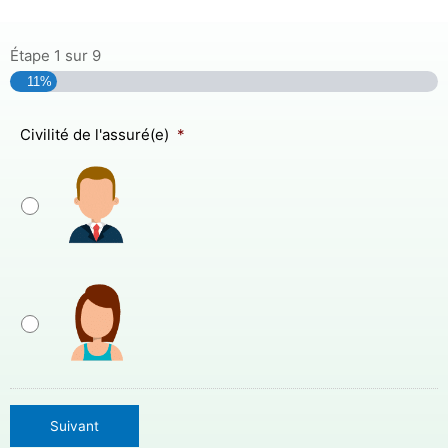
Aller
au
contenu
Étape
1
sur
9
11%
Civilité de l'assuré(e)
*
Suivant