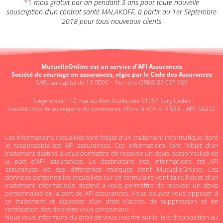
*
1
mois gratuit par an pendant 3 ans pour toute nouvelle
souscription d’un contrat santé MALAKOFF, à partir du 1er Septembre
2018 pour tous nouveaux clients
MutuelleOnline est un service d’AFI Assurances
Société de courtage en assurances, régie par le Code des Assurances
SARL au capital de 10 000€ – Numéro ORIAS 07 027 969
Siège social : 12, rue du Bois Guillaume 91055 Evry Cedex
Société inscrite au registre du commerce d’Evry B 404 414 583 – APE 6622Z
Les informations recueillies font l’objet d’un traitement informatique dont
le responsable est AFI assurances. Ces informations font l’objet d’un
traitement destiné à vous permettre de recevoir un devis personnalisé de
la part d’AFI assurances. Le destinataire des informations est AFI
assurances via ses différentes marques dont MutuelleOnline. Les
données personnelles recueillies sur ce formulaire vont faire l’objet d’un
traitement informatique destiné à vous permettre de recevoir un devis
personnalisé de la part de AFI assurances. Vous pouvez vous opposer à
ce traitement et disposez d’un droit d’accès, de suppression et de
rectification des données vous concernant.
Nous vous informons du droit de vous inscrire sur la liste d’opposition au