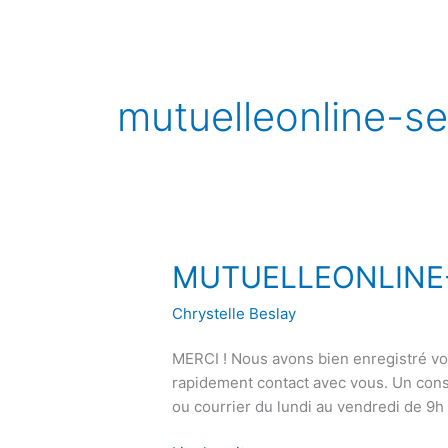
Aller
au
contenu
mutuelleonline-s
MUTUELLEONLINE-
MUTUELLEONLINE-SE
SEA
Chrystelle Beslay
–
Merci
MERCI ! Nous avons bien enregistré vo
(validation)
rapidement contact avec vous. Un cons
ou courrier du lundi au vendredi de 9h