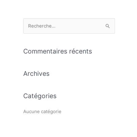
R
e
c
Commentaires récents
h
e
Archives
r
c
h
Catégories
e
r
Aucune catégorie
: